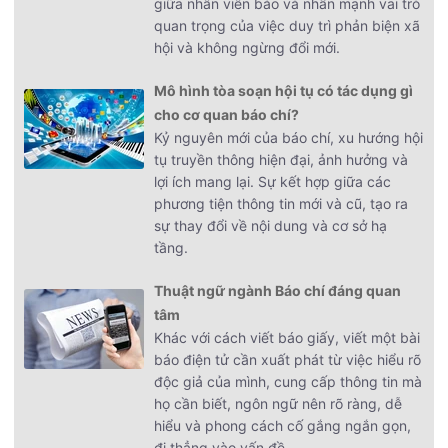
giữa nhân viên báo và nhấn mạnh vai trò
quan trọng của việc duy trì phản biện xã
hội và không ngừng đổi mới.
Mô hình tòa soạn hội tụ có tác dụng gì
cho cơ quan báo chí?
Kỷ nguyên mới của báo chí, xu hướng hội
tụ truyền thông hiện đại, ảnh hưởng và
lợi ích mang lại. Sự kết hợp giữa các
phương tiện thông tin mới và cũ, tạo ra
sự thay đổi về nội dung và cơ sở hạ
tầng.
Thuật ngữ ngành Báo chí đáng quan
tâm
Khác với cách viết báo giấy, viết một bài
báo điện tử cần xuất phát từ việc hiểu rõ
độc giả của mình, cung cấp thông tin mà
họ cần biết, ngôn ngữ nên rõ ràng, dễ
hiểu và phong cách cố gắng ngắn gọn,
đi thẳng vào vấn đề.