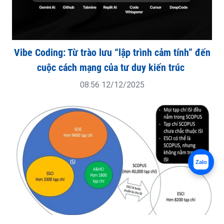
Vibe Coding: Từ trào lưu “lập trình cảm tính” đến
cuộc cách mạng của tư duy kiến trúc
08:56 12/12/2025
Zalo