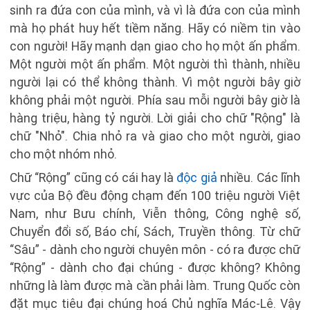
sinh ra đứa con của mình, và vì là đứa con của mình
mà họ phát huy hết tiềm năng. Hãy có niềm tin vào
con người! Hãy mạnh dạn giao cho họ một ấn phẩm.
Một người một ấn phẩm. Một người thì thành, nhiều
người lại có thể không thành. Vì một người bây giờ
không phải một người. Phía sau mỗi người bây giờ là
hàng triệu, hàng tỷ người. Lời giải cho chữ "Rộng" là
chữ "Nhỏ". Chia nhỏ ra và giao cho một người, giao
cho một nhóm nhỏ.
Chữ “Rộng” cũng có cái hay là
độc giả
nhiều. Các lĩnh
vực của Bộ đều động chạm đến 100 triệu người Việt
Nam, như Bưu chính, Viễn thông, Công nghệ số,
Chuyển đổi số, Báo chí, Sách, Truyền thông. Từ chữ
“Sâu” - dành cho người chuyên môn - có ra được chữ
“Rộng” - dành cho đại chúng - được không? Không
những là làm được mà cần phải làm. Trung Quốc còn
đặt mục tiêu đại chúng hoá Chủ nghĩa Mác-Lê. Vậy