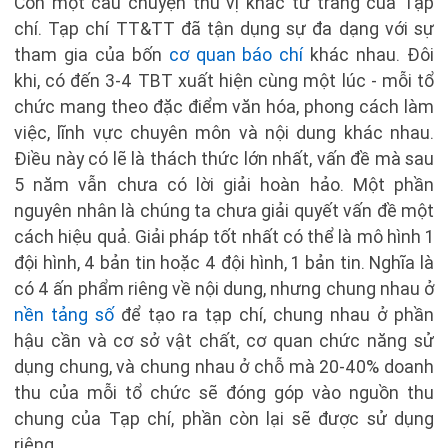
Còn một câu chuyện thú vị khác từ trang của Tạp
chí. Tạp chí TT&TT đã tận dụng sự đa dạng với sự
tham gia của bốn
cơ quan báo chí
khác nhau. Đôi
khi, có đến 3-4 TBT xuất hiện cùng một lúc - mỗi tổ
chức mang theo đặc điểm văn hóa, phong cách làm
việc, lĩnh vực chuyên môn và nội dung khác nhau.
Điều này có lẽ là thách thức lớn nhất, vấn đề mà sau
5 năm vẫn chưa có lời giải hoàn hảo. Một phần
nguyên nhân là chúng ta chưa giải quyết vấn đề một
cách hiệu quả. Giải pháp tốt nhất có thể là mô hình 1
đội hình, 4 bản tin hoặc 4 đội hình, 1 bản tin. Nghĩa là
có 4 ấn phẩm riêng về nội dung, nhưng chung nhau ở
nền tảng số
để tạo ra tạp chí, chung nhau ở phần
hậu cần và cơ sở vật chất, cơ quan chức năng sử
dụng chung, và chung nhau ở chỗ mà 20-40% doanh
thu của mỗi tổ chức sẽ đóng góp vào nguồn thu
chung của Tạp chí, phần còn lại sẽ được sử dụng
riêng.