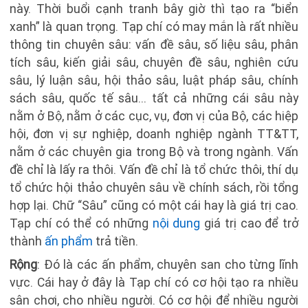
này. Thời buổi cạnh tranh bây giờ thì tạo ra “biển
xanh” là quan trọng. Tạp chí có may mắn là rất nhiều
thông tin chuyên sâu: vấn đề sâu, số liệu sâu, phân
tích sâu, kiến giải sâu, chuyên đề sâu, nghiên cứu
sâu, lý luận sâu, hội thảo sâu, luật pháp sâu, chính
sách sâu, quốc tế sâu... tất cả những cái sâu này
nằm ở Bộ, nằm ở các cục, vụ, đơn vị của Bộ, các hiệp
hội, đơn vị sự nghiệp, doanh nghiệp ngành TT&TT,
nằm ở các chuyên gia trong Bộ và trong ngành. Vấn
đề chỉ là lấy ra thôi. Vấn đề chỉ là tổ chức thôi, thí dụ
tổ chức hội thảo chuyên sâu về chính sách, rồi tổng
hợp lại. Chữ “Sâu” cũng có một cái hay là giá trị cao.
Tạp chí có thể có những
nội dung
giá trị cao để trở
thành
ấn phẩm
trả tiền.
Rộng
: Đó là các ấn phẩm, chuyên san cho từng lĩnh
vực. Cái hay ở đây là Tạp chí có cơ hội tạo ra nhiều
sân chơi, cho nhiều người. Có cơ hội để nhiều người