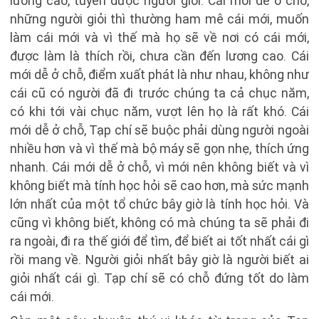
lương cao, tuyển được người giỏi. Cái mới dễ ở chỗ,
những người giỏi thì thường ham mê cái mới, muốn
làm cái mới và vì thế mà họ sẽ về nơi có cái mới,
được làm là thích rồi, chưa cần đến lương cao. Cái
mới dễ ở chỗ, điểm xuất phát là như nhau, không như
cái cũ có người đã đi trước chúng ta cả chục năm,
có khi tới vài chục năm, vượt lên họ là rất khó. Cái
mới dễ ở chỗ, Tạp chí sẽ buộc phải dùng người ngoài
nhiều hơn và vì thế mà bộ máy sẽ gọn nhẹ, thích ứng
nhanh. Cái mới dễ ở chỗ, vì mới nên không biết và vì
không biết mà tính học hỏi sẽ cao hơn, mà sức mạnh
lớn nhất của một tổ chức bây giờ là tính học hỏi. Và
cũng vì không biết, không có mà chúng ta sẽ phải đi
ra ngoài, đi ra thế giới để tìm, để biết ai tốt nhất cái gì
rồi mang về. Người giỏi nhất bây giờ là người biết ai
giỏi nhất cái gì. Tạp chí sẽ có chỗ đứng tốt do làm
cái mới.