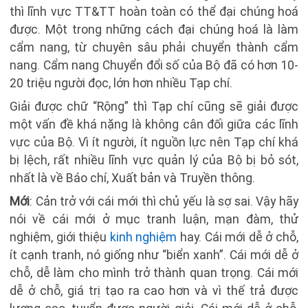
thì lĩnh vực TT&TT hoàn toàn có thể đại chúng hoá
được. Một trong những cách đại chúng hoá là làm
cẩm nang, từ chuyên sâu phải chuyển thành cẩm
nang. Cẩm nang Chuyển đổi số của Bộ đã có hơn 10-
20 triệu người đọc, lớn hơn nhiều Tạp chí.
Giải được chữ “Rộng” thì Tạp chí cũng sẽ giải được
một vấn đề khá nặng là không cân đối giữa các lĩnh
vực của Bộ. Vì ít người, ít nguồn lực nên Tạp chí khá
bị lệch, rất nhiều lĩnh vực quản lý của Bộ bị bỏ sót,
nhất là về Báo chí, Xuất bản và Truyền thông.
Mới
: Cản trở với cái mới thì chủ yếu là sợ sai. Vậy hãy
nói về cái mới ở mục tranh luận, mạn đàm, thử
nghiệm, giới thiệu
kinh nghiệm
hay. Cái mới dễ ở chỗ,
ít cạnh tranh, nó giống như “biển xanh”. Cái mới dễ ở
chỗ, dễ làm cho mình trở thành quan trọng. Cái mới
dễ ở chỗ, giá trị tạo ra cao hơn và vì thế trả được