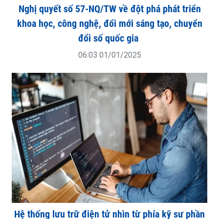
Nghị quyết số 57-NQ/TW về đột phá phát triển
khoa học, công nghệ, đổi mới sáng tạo, chuyển
đổi số quốc gia
06:03 01/01/2025
Hệ thống lưu trữ điện tử nhìn từ phía kỹ sư phần