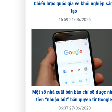
Chiến lược quốc gia về khởi nghiệp sá
tạo
16:59 21/06/2026
Một số nhà xuất bản báo chí sẽ được n
tiền “nhuận bút” bản quyền từ Googl
06:37 27/06/2020