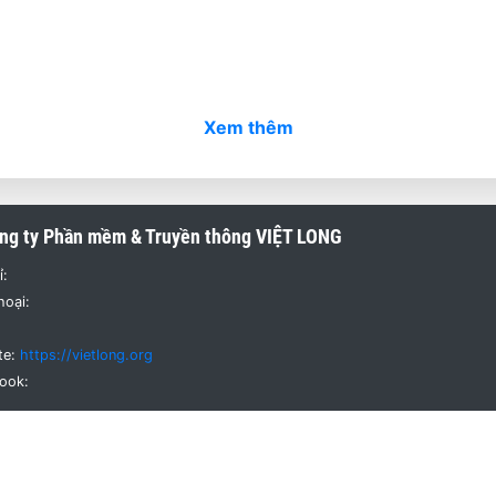
Xem thêm
ng ty Phần mềm & Truyền thông
VIỆT LONG
ỉ:
hoại:
te:
https://vietlong.org
ook: