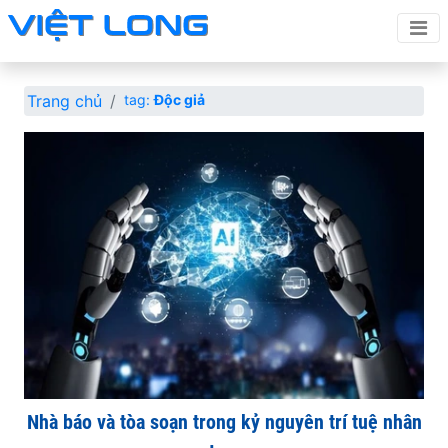
Trang chủ
tag:
Độc giả
Nhà báo và tòa soạn trong kỷ nguyên trí tuệ nhân