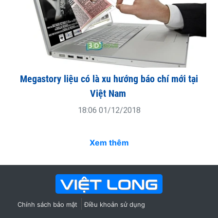
Megastory liệu có là xu hướng báo chí mới tại
Việt Nam
18:06 01/12/2018
Xem thêm
Chính sách bảo mật
Điều khoản sử dụng