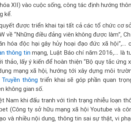
hóa XII) vào cuộc sống, công tác định hướng thông
g kể.
quyết được triển khai tại tất cả các tổ chức cơ s
 về “Những điều đảng viên không được làm”, Ch
 hóa độc hại gây hủy hoại đạo đức xã hội”,... 
n thông tin
mạng, Luật Báo chí năm 2016,... là t
hởi thảo, lấy ý kiến để hoàn thiện “Bộ quy tắc ứng
dụng mạng xã hội, hướng tới xây dựng môi trườ
 Truyền thông
triển khai sẽ góp phần quan trọn
n không gian số.
ệt Nam khi đấu tranh với tình trạng nhiễu loạn t
bet (Công ty sở hữu mạng xã hội Youtube và côn
ạo và nhiều nội dung, thông tin sai sự thật, vi p