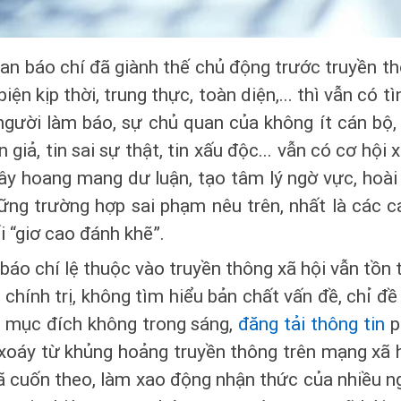
uan báo chí đã giành thế chủ động trước truyền t
biện kịp thời, trung thực, toàn diện,... thì vẫn có 
người làm báo, sự chủ quan của không ít cán bộ,
 giả, tin sai sự thật, tin xấu độc... vẫn có cơ hội xu
gây hoang mang dư luận, tạo tâm lý ngờ vực, hoài
những trường hợp sai phạm nêu trên, nhất là các c
i “giơ cao đánh khẽ”.
báo chí lệ thuộc vào truyền thông xã hội vẫn tồn t
 chính trị, không tìm hiểu bản chất vấn đề, chỉ đề
ụ mục đích không trong sáng,
đăng tải thông tin
p
 xoáy từ khủng hoảng truyền thông trên mạng xã hội
đã cuốn theo, làm xao động nhận thức của nhiều n