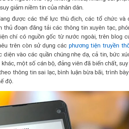
 suy giảm niềm tin của nhân dân.
ng được các thế lực thù địch, các tổ chức và c
h thủ đoạn đăng tải các thông tin xuyên tạc, phón
iện chí có nguồn gốc từ nước ngoài, trên blog 
 nêu trên còn sử dụng các
phương tiện truyền th
 diện vào các quần chúng nhẹ dạ, cả tin, bức xú
 khác, một số cán bộ, đảng viên đã biến chất, su
heo thông tin sai lạc, bình luận bừa bãi, trình b
hế độ.