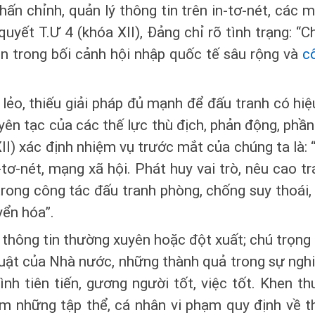
ấn chỉnh, quản lý thông tin trên in-tơ-nét, các 
uyết T.Ư 4 (khóa XII), Đảng chỉ rõ tình trạng: “
n trong bối cảnh hội nhập quốc tế sâu rộng và
c
 lẻo, thiếu giải pháp đủ mạnh để đấu tranh có hiệu
yên tạc của các thế lực thù địch, phản động, phần 
XII) xác định nhiệm vụ trước mắt của chúng ta là:
n-tơ-nét, mạng xã hội. Phát huy vai trò, nêu cao 
rong công tác đấu tranh phòng, chống suy thoái, 
yển hóa”.
thông tin thường xuyên hoặc đột xuất; chú trọng
 luật của Nhà nước, những thành quả trong sự ngh
ình tiên tiến, gương người tốt, việc tốt. Khen th
êm những tập thể, cá nhân vi phạm quy định về thô