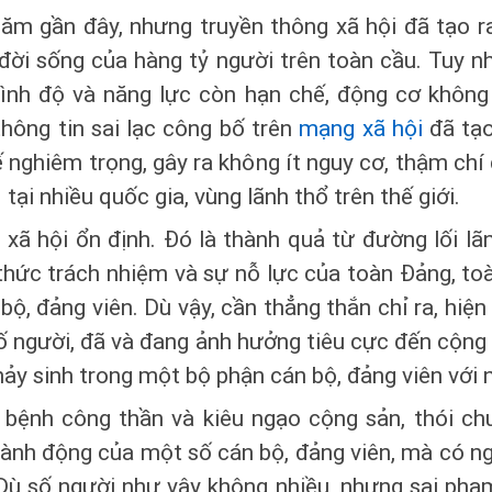
năm gần đây, nhưng truyền thông xã hội đã tạo 
 đời sống của hàng tỷ người trên toàn cầu. Tuy n
trình độ và năng lực còn hạn chế, động cơ không 
 thông tin sai lạc công bố trên
mạng xã hội
đã tạo
tế nghiêm trọng, gây ra không ít nguy cơ, thậm ch
. tại nhiều quốc gia, vùng lãnh thổ trên thế giới.
 xã hội ổn định. Đó là thành quả từ đường lối l
hức trách nhiệm và sự nỗ lực của toàn Đảng, toàn
bộ, đảng viên. Dù vậy, cần thẳng thắn chỉ ra, hiệ
số người, đã và đang ảnh hưởng tiêu cực đến cộng
 nảy sinh trong một bộ phận cán bộ, đảng viên với 
bệnh công thần và kiêu ngạo cộng sản, thói ch
 hành động của một số cán bộ, đảng viên, mà có n
Dù số người như vậy không nhiều, nhưng sai ph