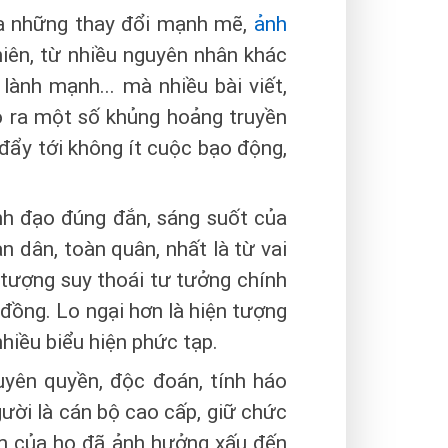
ra những thay đổi mạnh mẽ,
ảnh
hiên, từ nhiều nguyên nhân khác
lành mạnh... mà nhiều bài viết,
 ra một số khủng hoảng truyền
í đẩy tới không ít cuộc bạo động,
ãnh đạo đúng đắn, sáng suốt của
 dân, toàn quân, nhất là từ vai
n tượng suy thoái tư tưởng chính
 đồng. Lo ngại hơn là hiện tượng
nhiều biểu hiện phức tạp.
uyên quyền, độc đoán, tính háo
gười là cán bộ cao cấp, giữ chức
ạm của họ đã ảnh hưởng xấu đến