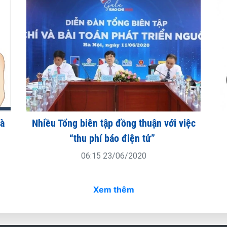
hà
Nhiều Tổng biên tập đồng thuận với việc
“thu phí báo điện tử”
06:15 23/06/2020
Xem thêm