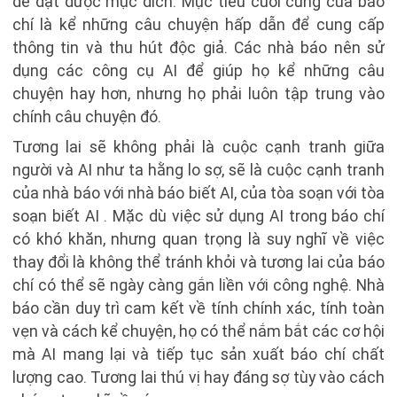
để đạt được mục đích. Mục tiêu cuối cùng của báo
chí là kể những câu chuyện hấp dẫn để cung cấp
thông tin và thu hút độc giả. Các nhà báo nên sử
dụng các công cụ AI để giúp họ kể những câu
chuyện hay hơn, nhưng họ phải luôn tập trung vào
chính câu chuyện đó.
Tương lai sẽ không phải là cuộc cạnh tranh giữa
người và AI như ta hằng lo sợ, sẽ là cuộc cạnh tranh
của nhà báo với nhà báo biết AI, của tòa soạn với tòa
soạn biết AI . Mặc dù việc sử dụng AI trong báo chí
có khó khăn, nhưng quan trọng là suy nghĩ về việc
thay đổi là không thể tránh khỏi và tương lai của báo
chí có thể sẽ ngày càng gắn liền với công nghệ. Nhà
báo cần duy trì cam kết về tính chính xác, tính toàn
vẹn và cách kể chuyện, họ có thể nắm bắt các cơ hội
mà AI mang lại và tiếp tục sản xuất báo chí chất
lượng cao. Tương lai thú vị hay đáng sợ tùy vào cách