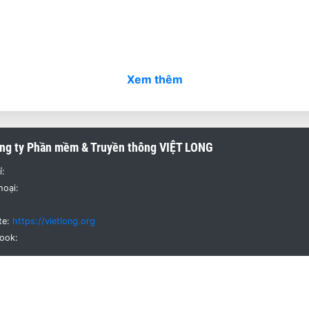
Xem thêm
ng ty Phần mềm & Truyền thông
VIỆT LONG
ỉ:
hoại:
te:
https://vietlong.org
ook: