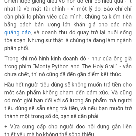
Chiến lược giọng điệu vô hồn đó chỉ có hiệu quả - ít
nhất là về mặt tài chính - vì một lý do: Báo chí chỉ
cần phải lo phần việc của mình. Chúng ta kiếm tiền
bằng cách bán lượng lớn khán giả cho các nhà
quảng cáo
, và doanh thu đó quay trở lại nuôi sống
tòa soạn. Nhưng sự thật là chúng ta đang làm ngành
phân phối.
Trong khi mô hình kinh doanh đó - như của ông già
trong phim “Monty Python and The Holy Grail” - vẫn
chưa chết, thì nó cũng đã đến gần điểm kết thúc.
Hầu hết người tiêu dùng sẽ không muốn trả tiền cho
một sản phẩm không chạm đến cảm xúc. Và cũng
có một giới hạn đối với số lượng ấn phẩm mà người
tiêu dùng sẽ sẵn sàng trả tiền, và nếu bạn muốn trở
thành một trong số đó, bạn sẽ cần phải:
+ Vừa cung cấp cho người đọc nội dung gắn liền
thiết yếu mà họ không thể sống thiếu.