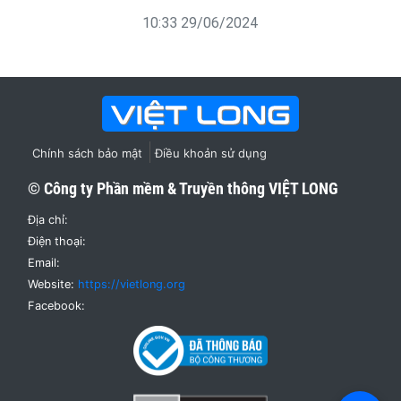
Nghị quyết số 57-NQ/TW về đột phá phát triển
khoa học, công nghệ, đổi mới sáng tạo, chuyển
đổi số quốc gia
06:03 01/01/2025
Hệ thống lưu trữ điện tử nhìn từ phía kỹ sư phần
mềm
10:33 29/06/2024
Chính sách bảo mật
Điều khoản sử dụng