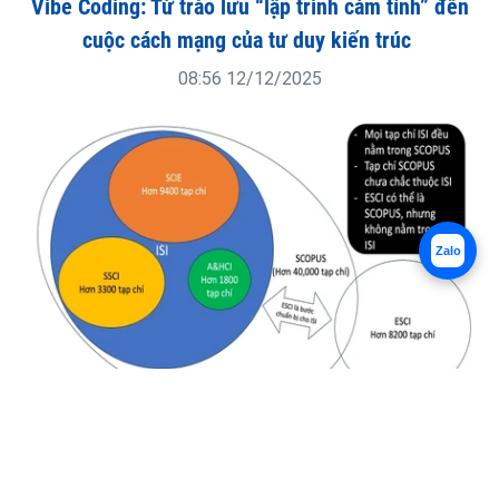
Vibe Coding: Từ trào lưu “lập trình cảm tính” đến
cuộc cách mạng của tư duy kiến trúc
08:56 12/12/2025
Zalo
Hiểu rõ về cách phân loại tạp chí ISI, ESCI, và
SCOPUS