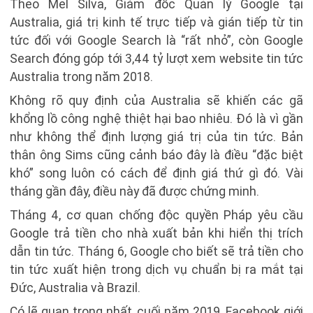
Theo Mel Silva, Giám đốc Quản lý Google tại
Australia, giá trị kinh tế trực tiếp và gián tiếp từ tin
tức đối với Google Search là “rất nhỏ”, còn Google
Search đóng góp tới 3,44 tỷ lượt xem website tin tức
Australia trong năm 2018.
Không rõ quy định của Australia sẽ khiến các gã
khổng lồ công nghệ thiệt hại bao nhiêu. Đó là vì gần
như không thể định lượng giá trị của tin tức. Bản
thân ông Sims cũng cảnh báo đây là điều “đặc biệt
khó” song luôn có cách để định giá thứ gì đó. Vài
tháng gần đây, điều này đã được chứng minh.
Tháng 4, cơ quan chống độc quyền Pháp yêu cầu
Google trả tiền cho nhà xuất bản khi hiển thị trích
dẫn tin tức. Tháng 6, Google cho biết sẽ trả tiền cho
tin tức xuất hiện trong dịch vụ chuẩn bị ra mắt tại
Đức, Australia và Brazil.
Có lẽ quan trọng nhất, cuối năm 2019, Facebook giới