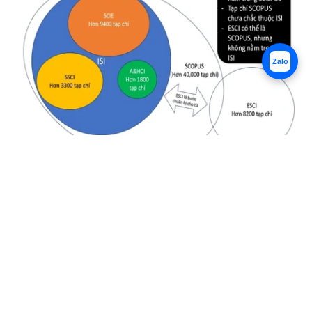
Zalo
Hiểu rõ về cách phân loại tạp chí ISI, ESCI, và
SCOPUS
10:13 01/01/2025