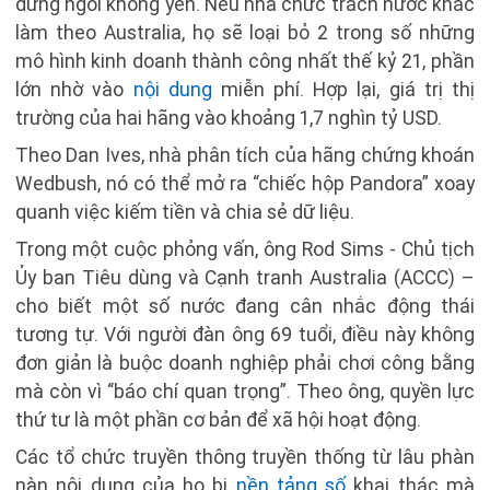
đứng ngồi không yên. Nếu nhà chức trách nước khác
làm theo Australia, họ sẽ loại bỏ 2 trong số những
mô hình kinh doanh thành công nhất thế kỷ 21, phần
lớn nhờ vào
nội dung
miễn phí. Hợp lại, giá trị thị
trường của hai hãng vào khoảng 1,7 nghìn tỷ USD.
Theo Dan Ives, nhà phân tích của hãng chứng khoán
Wedbush, nó có thể mở ra “chiếc hộp Pandora” xoay
quanh việc kiếm tiền và chia sẻ dữ liệu.
Trong một cuộc phỏng vấn, ông Rod Sims - Chủ tịch
Ủy ban Tiêu dùng và Cạnh tranh Australia (ACCC) –
cho biết một số nước đang cân nhắc động thái
tương tự. Với người đàn ông 69 tuổi, điều này không
đơn giản là buộc doanh nghiệp phải chơi công bằng
mà còn vì “báo chí quan trọng”. Theo ông, quyền lực
thứ tư là một phần cơ bản để xã hội hoạt động.
Các tổ chức truyền thông truyền thống từ lâu phàn
nàn nội dung của họ bị
nền tảng số
khai thác mà