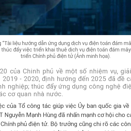
 “Tài liệu hướng dẫn ứng dụng dịch vụ điện toán đám mâ
 thúc đẩy việc triển khai thuê dịch vụ điện toán đám mâ
triển Chính phủ điện tử (Ảnh minh họa).
20 của Chinh phủ về một số nhiệm vụ, giải
n 2019 - 2020, định hướng đến 2025 đã đề 
nh nghiệp; thúc đẩy ứng dụng công nghệ đi
ác cơ quan nhà nước.
iệc của Tổ công tác giúp việc Ủy ban quốc gia về
T Nguyễn Mạnh Hùng đã nhấn mạnh cơ hội cho 
 Chính phủ điện tử. Bộ trưởng cũng chi rõ các cô