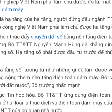
 nghiệp Việt Nam phải làm chủ được, đó là: mật m
n đám mây
.
à hạ tầng của hạ tầng, người đứng đầu ngành TT
p công nghệ Việt Nam phải làm chủ được hạ tầng 
 dịch thúc đẩy
chuyển đổi số
bằng nền tảng điện 
ởng Bộ TT&TT Nguyễn Mạnh Hùng đã khẳng định
ng số. Hạ tầng số phải được đầu tư trước để thú
ạ tầng số, tương tự như những gì đã làm được vớ
ông cộng thêm nền tảng điện toán đám mây. Bởi v
với đất nước”, Bộ trưởng nhấn mạnh.
Cục Tin học hóa, Bộ TT&TT, ứng dụng điện toá
 ở hai loại là thuê dịch vụ điện toán đám mây củ
CNTT của cơ quan nhà nước.