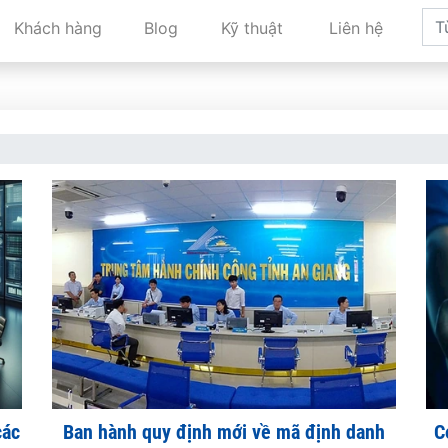
Khách hàng
Blog
Kỹ thuật
Liên hệ
các
Ban hành quy định mới về mã định danh
C