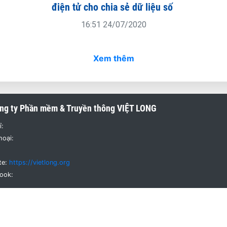
điện tử cho chia sẻ dữ liệu số
16:51 24/07/2020
Xem thêm
ng ty Phần mềm & Truyền thông
VIỆT LONG
ỉ:
hoại:
te:
https://vietlong.org
ook: