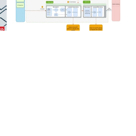
Ứng dụng điện toán đám mây trong triển
u
khai mô hình học máy
07:41 24/10/2024
ng ty Phần mềm & Truyền thông
VIỆT LONG
ỉ:
hoại:
te:
https://vietlong.org
ook: