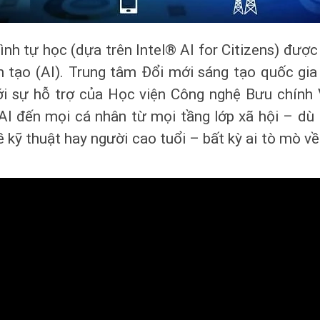
ình tự học (dựa trên Intel® AI for Citizens) đượ
 tạo (AI). Trung tâm Đổi mới sáng tạo quốc gia 
ới sự hỗ trợ của Học viện Công nghệ Bưu chính V
AI đến mọi cá nhân từ mọi tầng lớp xã hội – dù l
 kỹ thuật hay người cao tuổi – bất kỳ ai tò mò 