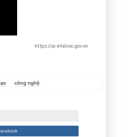
https://ai-intel.nic.gov.vn
tạo
công nghệ
acebook