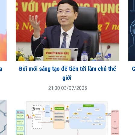
a
Đổi mới sáng tạo để tiến tới làm chủ thế
G
giới
21:38 03/07/2025