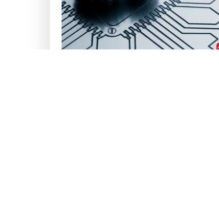
So sánh kỹ thuật phân đoạn hình ảnh
truyền thống và phương pháp học sâ
09:17 01/04/2025
© Cô
Địa ch
Chính sách bảo mật
Điện t
Điều khoản sử dụng
Email:
Websi
Faceb