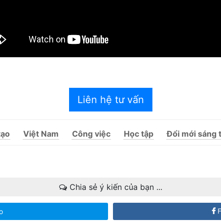
Liên hệ tư vấn
tạo
Việt Nam
Công việc
Học tập
Đổi mới sáng 
Chia sẻ ý kiến của bạn ...
F
o