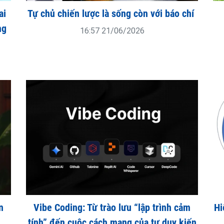
ai
Tự chủ chiến lược là sống còn với báo chí
ng
16:57 21/06/2026
n
Vibe Coding: Từ trào lưu “lập trình cảm
Hi
tính” đến cuộc cách mạng của tư duy kiến