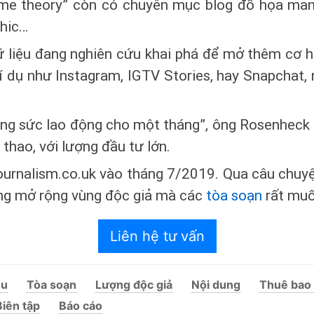
me theory” còn có chuyên mục blog đồ họa mang 
phic…
 liệu đang nghiên cứu khai phá để mở thêm cơ h
í dụ như Instagram, IGTV Stories, hay Snapchat,
ng sức lao động cho một tháng”, ông Rosenheck n
thao, với lượng đầu tư lớn.
n journalism.co.uk vào tháng 7/2019. Qua câu chu
ng mở rộng vùng độc giả mà các
tòa soạn
rất muố
Liên hệ tư vấn
ệu
Tòa soạn
Lượng độc giả
Nội dung
Thuê bao 
Biên tập
Báo cáo