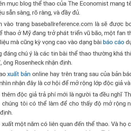
n mục blog thể thao của The Economist mang tên
u sẵn sàng, rõ ràng, và đầy đủ.
n vào trang baseballreference.com là sẽ được b
thể thao ở Mỹ đang trở phát triển vũ bão, một fan
 liệu mà cũng kỳ vọng cao vào dạng bài
báo cáo
dự
 đáng chú ý là các tin bài thể thao thường khá thi
”, ông Rosenheck nhận định.
hao
xuất bản
online hay trên trang sau của bản b
nhìn nhận đây là cơ hội để mở rộng lớp độc giả v
có thêm độc giả trả phí mới là người ta đều nghĩ 
 gì chúng tôi có thể làm để cho thấy độ mở rộng 
định.
ản xuất một năm có liên quan đến thể thao. Và họ