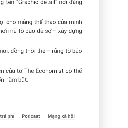
tên “Graphic detail” nơi đăng
ội cho mảng thể thao của mình
 nơi mà tờ báo đã sớm xây dựng
ói, đồng thời thêm rằng tờ báo
yện của tờ The Economist có thể
n nắm bắt.
trả phí
Podcast
Mạng xã hội