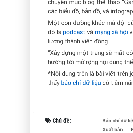
chuyên mục blog thể thao “Ga
các biểu đồ, bản đồ, và infogra
Một con đường khác mà đội dữ
đó là
podcast
và
mạng xã hội
v
lượng thành viên đông.
“Xây dựng một trang sẽ mất cô
hướng tới mở rộng nội dung thể 
*Nội dung trên là bài viết trê
thấy
báo chí dữ liệu
có tiềm nă
Chủ đề:
Báo chí dữ li
Xuất bản