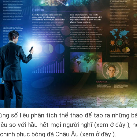
ng số liệu phân tích thể thao để tạo ra những bà
iều so với hầu hết mọi người nghĩ (xem ở đây ), 
ỳ chinh phục bóng đá Châu Âu (xem ở đây ).