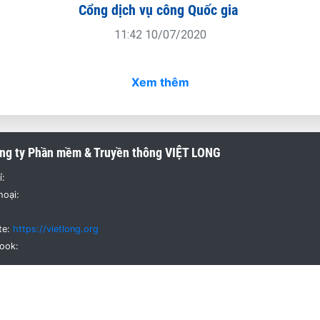
Cổng dịch vụ công Quốc gia
11:42 10/07/2020
Xem thêm
ng ty Phần mềm & Truyền thông
VIỆT LONG
ỉ:
hoại:
te:
https://vietlong.org
ook: